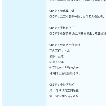
085期：特码爆一爆
085期：二五小数码一边，出得四九倒数满。
085期：手机短信王
085期手机短信王:东二南三重复出，双数瞄
085期：曾道透密函信封
宇内五行：木 水
波数：蓝红
防尾：853201
七字诗:奇功九数与八来，
肖诗曰:三五旺数出今期。
085期：中特两句经
第一句:两场对立四站左
第二句:五六相合今双来