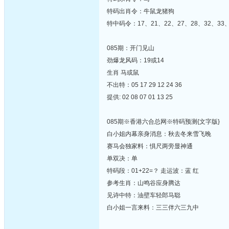
特码出肖令：牛鼠龙猪狗
特中码令：17、21、22、27、28、32、33、
085期：开门见山
劲爆龙风码：19或14
生肖 马或鼠
不出特：05 17 29 12 24 36
提供: 02 08 07 01 13 25
085期※香港六合总网※特码预测{文字版}
白小姐内幕亲身消息：秋去冬来雪飞晚
赛马会独家料：惧尺两旁显神通
单双决：单
特码段：01+22=？ 走运波：蓝 红
参考生肖：山鸣谷应身腾达
见诗中特：油壁车轻郎马聪
白小姐一言来料：三三伴六三九中