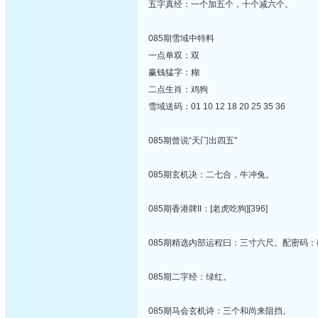
五字真经：一个加五个，十个减六个。
085期雪域中特料
一点单双：双
赢钱猛字：糊
二点生肖：鸡狗
雪域送码：01 10 12 18 20 25 35 36
085期曾说“天门出四五”
085期玄机决：二七合，牛冲兔。
085期香港牌II：[老虎吃狗][396]
085期精选内部运程曰：三寸六尺。配密码：{2
085期二字经：绿红。
085期马会玄机诗：三个和尚来阻挡。