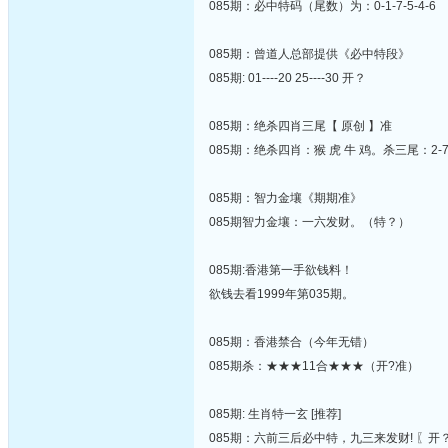
085期：必中特码（尾数）为：0-1-7-5-4-6
085期：曾道人总部提供《必中特段》
085期: 01----20 25----30 开？
085期：绝杀四肖三尾【 原创 】准
085期：绝杀四肖：猴 虎 牛 鸡。杀三尾：2-7-
085期：智力金壤《期期准》
085期智力金壤：一六发财。（特？）
085期:香港第一手欲钱料！
欲钱去看1999年第035期。
085期：香港禁合（今年无错）
085期杀：★★★11合★★★（开?准）
085期: 生肖特一玄 [推荐]
085期：六前三后必中特，九三来发财! 〖开