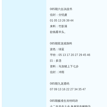
085期六合决战书
信封：分忧虞
01 05 13 26 39 44
来料：竹影满
欲钱看羊头。
085期双龙戏珠料
波色：绿蓝
平特：05 13 17 20 27 29 45 46
曰：多违
资料：马加猪上下七步
信封：冲雨
085期九龙透码
07 09 13 16 22 27 34 35 47
085期极准生肖特码诗
十二生肖在土金,兔来鼠牛猴狗马,