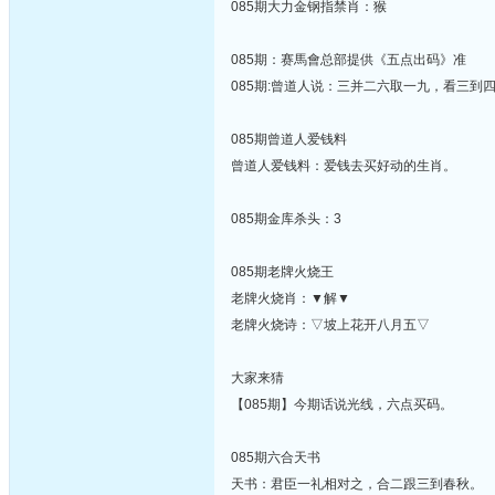
085期大力金钢指禁肖：猴
085期：赛馬會总部提供《五点出码》准
085期:曾道人说：三并二六取一九，看三到四
085期曾道人爱钱料
曾道人爱钱料：爱钱去买好动的生肖。
085期金库杀头：3
085期老牌火烧王
老牌火烧肖：▼解▼
老牌火烧诗：▽坡上花开八月五▽
大家来猜
【085期】今期话说光线，六点买码。
085期六合天书
天书：君臣一礼相对之，合二跟三到春秋。