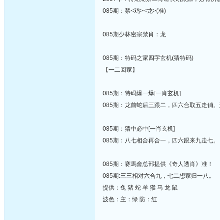
085期：禁<鸡><龙>(准)
085期少林密宗禁肖：龙
085期：特码之家四字玄机(猜特码)
【一二回家】
085期：特码爆一爆[一肖玄机]
085期：龙前蛇后三跟二，四六合取五走俏。
085期：猜中必中[一肖玄机]
085期：八七相合再合一，四六跟来九走七。
085期：赛馬會总部提供《奇人透肖》准！
085期:三三相对六合九，七二想家归一八。
提供：兔 猪 蛇 羊 猴 马 龙 鼠
波色：主：绿 防：红