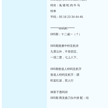
特肖：兔 猪 蛇 鸡 牛 马
特单
平码：05 16 23 34 44 46.
*******特码料******
085期：十二减一（？）
085期港澳中特玄机诗
九霄云外，不登四宝。
一清二楚，七上八下。
085期曾道人特码玄机字
曾道人特码玄机字：骠
旺蓝红波，双人行
神算子透码诗
085期 两支曲刀头中拼 配：结