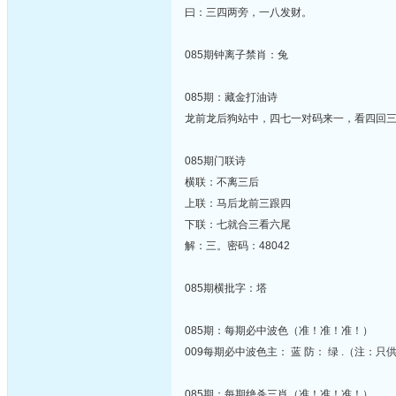
曰：三四两旁，一八发财。
085期钟离子禁肖：兔
085期：藏金打油诗
龙前龙后狗站中，四七一对码来一，看四回三
085期门联诗
横联：不离三后
上联：马后龙前三跟四
下联：七就合三看六尾
解：三。密码：48042
085期横批字：塔
085期：每期必中波色（准！准！准！）
009每期必中波色主： 蓝 防： 绿 .（注：只
085期：每期绝杀三肖（准！准！准！）