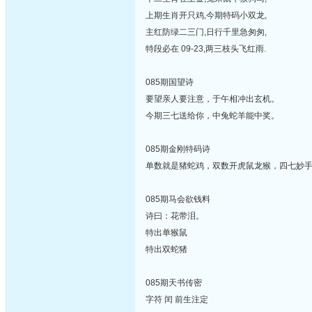
上期生肖开只鸡,今期特码小双龙,
主红防绿二三门,日行千里急匆匆,
特段必在 09-23,两三枝头飞红雨.
085期国望诗
要望亲人要注意，于午相冲出玄机。
今期三七送给你，中兔蛇羊能中奖。
085期金刚特码诗
单数就是猪蛇鸡，双数开虎鼠龙猴，四七妙
085期马会欲钱料
诗曰：花带泪。
特出单猴鼠
特出双蛇猪
085期天书传密
字符 闰 前生注定