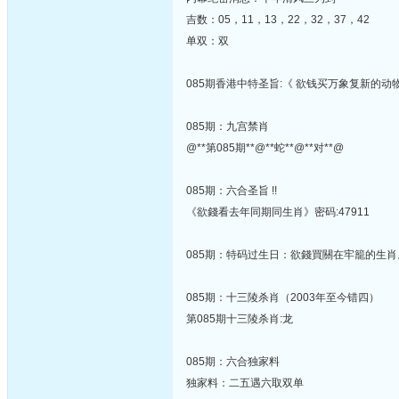
吉数：05，11，13，22，32，37，42
单双：双
085期香港中特圣旨:《 欲钱买万象复新的动物 
085期：九宫禁肖
@**第085期**@**蛇**@**对**@
085期：六合圣旨 !!
《欲錢看去年同期同生肖》密码:47911
085期：特码过生日：欲錢買關在牢籠的生肖。
085期：十三陵杀肖（2003年至今错四）
第085期十三陵杀肖:龙
085期：六合独家料
独家料：二五遇六取双单