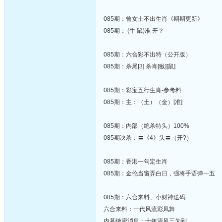
085期：曾女士不出生肖《期期更新》
085期： (牛 鼠)准 开？
085期：六合彩不出特（公开版）
085期：杀尾[3] 杀肖[猴][鼠]
085期：彩宝五行生肖-参考料
085期：主：（土）（金）[准]
085期：内部（绝杀特头）100%
085期决杀：〓《4》头〓（开?）
085期：香港一句定生肖
085期：金伦当窗弄白日，强将手语弹一五
085期：六合来料、小财神送码
六合来料：一代风流彩凤舞
内幕绝密消息：十年清风三为到