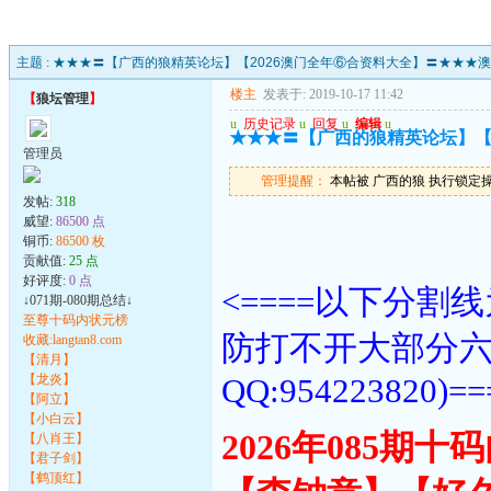
主题 :
★★★〓【广西的狼精英论坛】【2026澳门全年⑥合资料大全】〓★★★
楼主
发表于: 2019-10-17 11:42
【
狼坛管理
】
u
历史记录
u
回复
u
编辑
u
★★★〓【广西的狼精英论坛】【
管理员
管理提醒：
本帖被 广西的狼 执行锁定操作(2
发帖:
318
威望:
86500 点
铜币:
86500 枚
贡献值:
25 点
好评度:
0 点
<====以下分
↓071期-080期总结↓
至尊十码内状元榜
防打不开大部分
收藏:langtan8.com
【清月】
【龙炎】
QQ:954223820)==
【阿立】
【小白云】
2026年085期
【八肖王】
【君子剑】
【鹤顶红】