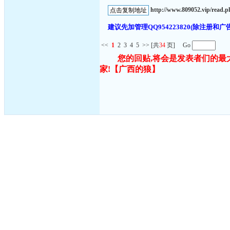
http://www.809052.vip/read.
建议先加管理QQ954223820(除注
<<
1
2
3
4
5
>>
[共
34
页] Go
您的回贴,将会是发表者们的最
家!
【广西的狼】