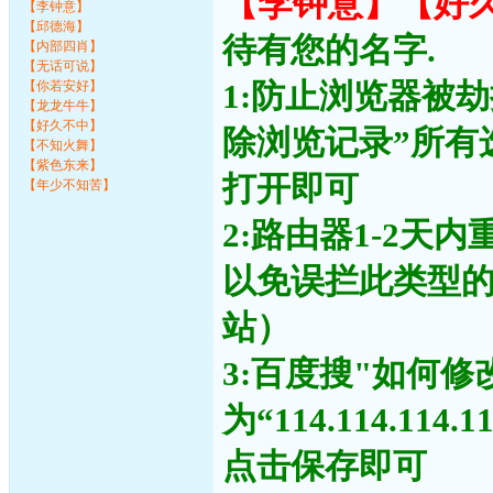
【李钟意】【好
【李钟意】
【邱德海】
待有您的名字.
【内部四肖】
【无话可说】
1:防止浏览器被
【你若安好】
【龙龙牛牛】
【好久不中】
除浏览记录”所有
【不知火舞】
【紫色东来】
打开即可
【年少不知苦】
2:路由器1-2天
以免误拦此类型
站）
3:百度搜"如何修
为“114.114.11
点击保存即可