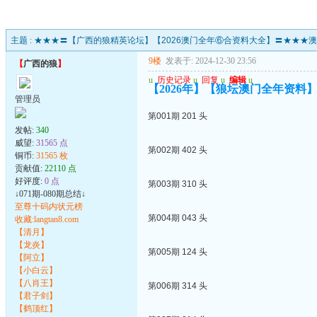
主题 :
★★★〓【广西的狼精英论坛】【2026澳门全年⑥合资料大全】〓★★★
9楼
发表于: 2024-12-30 23:56
【
广西的狼
】
u
历史记录
u
回复
u
编辑
u
【2026年】【狼坛澳门全年资料】
管理员
第001期 201 头
发帖:
340
威望:
31565 点
第002期 402 头
铜币:
31565 枚
贡献值:
22110 点
好评度:
0 点
第003期 310 头
↓071期-080期总结↓
至尊十码内状元榜
第004期 043 头
收藏:langtan8.com
【清月】
【龙炎】
第005期 124 头
【阿立】
【小白云】
【八肖王】
第006期 314 头
【君子剑】
【鹤顶红】