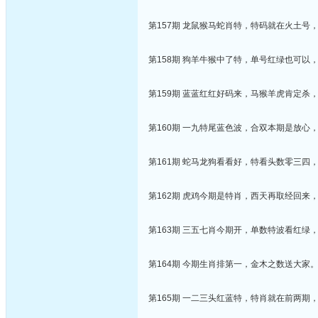
第157期 龙鼠猴马蛇肖特，特码就在火土号
第158期 狗羊牛猴中了特，单号红绿也可以
第159期 蓝蓝红红好码来，马猴羊虎肯定杀
第160期 一九特尾蓝色波，合双本期是放心
第161期 蛇马龙狗看看好，特看头数零三四
第162期 虎鸡今期是特肖，西天再取经回来
第163期 三五七肖今期开，单数特波看红绿
第164期 今期生肖排第一，金木之数送大家
第165期 一二三头红蓝特，特肖就在前两期