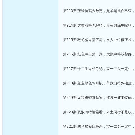
第213期 蓝绿特码大数定，是羊是鼠自己查
第214期 大数看特也好猜，蓝蓝绿绿牛蛇猪
第215期 猴蛇猪肖猜四尾，女人中特很正常
第216期 红色冲出第一期，大数中特双都好
第217期 十二生肖任你选，零一二头一定中
第218期 蓝蓝绿色均可以，单数出特狗猴虎
第219期 龙猪鸡蛇狗马猴，红波一波中特码
第220期 双数有特请君看，木土两行不是吹
第221期 鸡马猪猴应爲杀，零一二头一定中