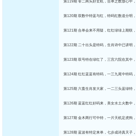
第119期 零二两头好玄机，合单之数放心中
第120期 双数中特蓝与红，特码红数道分明
第121期 合单会来不用疑，红红绿绿上期联
第122期 二十出头是特码，生肖诗中已讲明
第123期 双号特在绿红了，三宫六院在其中
第124期 红红蓝蓝有特码，一三九尾中特码
第125期 六畜生肖发大家，一二三头蓝绿特
第126期 蓝蓝红红好码来，美女水土火数中
第127期 金木两行可中特，一片天机定虎狗
第128期 蓝波有特定来单，七步成诗真天子