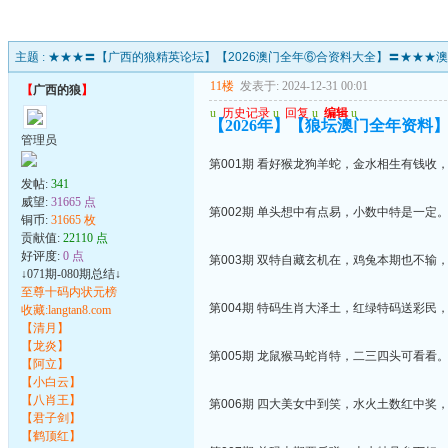
主题 :
★★★〓【广西的狼精英论坛】【2026澳门全年⑥合资料大全】〓★★★
11楼
发表于: 2024-12-31 00:01
【
广西的狼
】
u
历史记录
u
回复
u
编辑
u
【2026年】【狼坛澳门全年资料】
管理员
第001期 看好猴龙狗羊蛇，金水相生有钱收
发帖:
341
威望:
31665 点
第002期 单头想中有点易，小数中特是一定
铜币:
31665 枚
贡献值:
22110 点
好评度:
0 点
第003期 双特自藏玄机在，鸡兔本期也不输
↓071期-080期总结↓
至尊十码内状元榜
第004期 特码生肖大泽土，红绿特码送彩民
收藏:langtan8.com
【清月】
【龙炎】
第005期 龙鼠猴马蛇肖特，二三四头可看看
【阿立】
【小白云】
【八肖王】
第006期 四大美女中到笑，水火土数红中奖
【君子剑】
【鹤顶红】