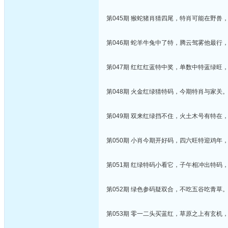
第045期 猴蛇猪肖猜四尾，特肖可能在野兽
第046期 蛇羊牛兔中了特，腾云驾雾他最行
第047期 红红红蓝特中奖，单数中特蓝绿旺
第048期 火金红绿猜特码，今期特肖与家关
第049期 双来红绿挡不住，火土木号有特在
第050期 小肖今期开好码，四六旺特迎鸡年
第051期 红绿特码小看它，子午相冲出特码
第052期 绿色参码疑双合，不吃五谷吃青草
第053期 零一二头买蓝红，草原之上有玄机