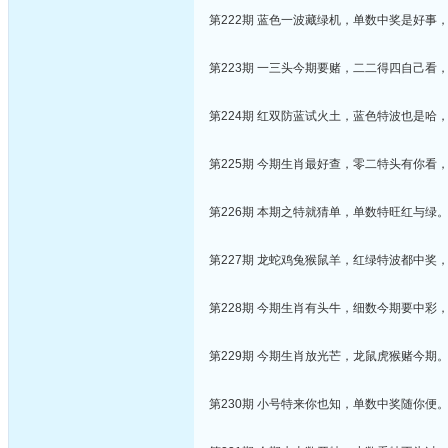
第222期 蓝色一波藏绿机，单数中奖是好事
第223期 一三头今期要赌，二二得四自己看
第224期 红双防蓝试火土，蓝色特波也是哈
第225期 今期生肖最好查，零二特头有你看
第226期 本期之特就猜单，单数特旺红与绿
第227期 龙蛇鸡兔猴鼠羊，红绿特波都中奖
第228期 今期生肖有头牛，细数今期要中彩
第229期 今期生肖放光芒，龙鼠虎猴赌今期
第230期 小号特来你也知，单数中奖随你便