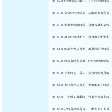
第147期 红绿特码小看它，子午相冲出特码
第148期 蓝蓝红红好码来，马猴羊虎肯定杀
第149期 大单大双猜特码，合数拣单不会错
第150期 单来红绿挡不住，水金数又中大彩
第151期 狗羊牛龙马肖无，春夏秋冬寻特码
第152期 绿蓝有特定来单，红红绿绿出双波
第153期 上期特连三爲头，蓝色特波也是哈
第154期 虎鸡兔牛马肖死，大数本期开特码
第155期 三十以下再看特，六畜生肖有玄机
第156期 小特爲好双爲合，三申五令下圣旨