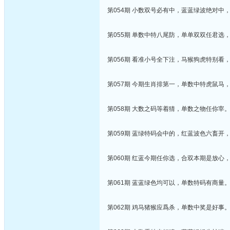
第054期 小数双号必有中，蓝蓝绿波绝对中
第055期 单数中特八尾防，单单双双任君选
第056期 看准小号全下注，马猴狗虎特别看
第057期 今期生肖排第一，单数中特虎鼠马
第058期 大数之码等着猜，单数之物任你宰
第059期 蓝绿特码会中的，红蓝波色六畜开
第060期 红蓝今期任你选，合双本期是放心
第061期 蓝蓝绿色均可以，单数特码有商量
第062期 鸡马猪猴应爲杀，单数中奖是好事