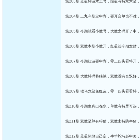
第203期 蓝蓝特波木土号，绿蓝有特水木金
第204期 二九今期定中彩，要开合单也不难
第205期 今期就看小数号，大数之码开了中
第206期 双数本期小数开，红蓝波今期发财
第207期 今期红波要中彩，零二四头看特开
第208期 大数特码将继续，双数没有合双好
第209期 猴马龙鼠兔红蓝，零一四头看看特
第210期 今期生肖出在水，单数有特尽可选
第211期 双数至尊有得猜，双数出特防牛猪
第212期 蓝蓝绿绿自己定，牛羊蛇马必中奖