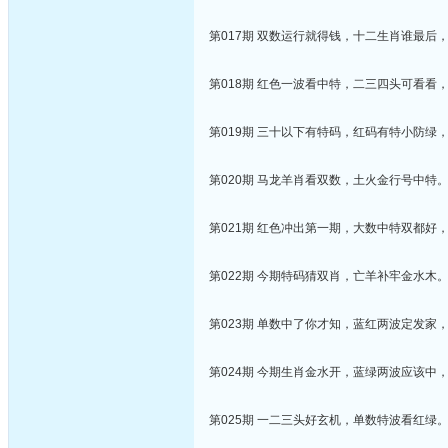
第017期 双数运行就得钱，十二生肖谁最后
第018期 红色一波看中特，二三四头可看看
第019期 三十以下有特码，红码有特小防绿
第020期 马龙羊肖看双数，土火金行号中特
第021期 红色冲出第一期，大数中特双都好
第022期 今期特码猜双肖，亡羊补牢金水木
第023期 单数中了你才知，蓝红两波定发家
第024期 今期生肖金水开，蓝绿两波应该中
第025期 一二三头好玄机，单数特波看红绿