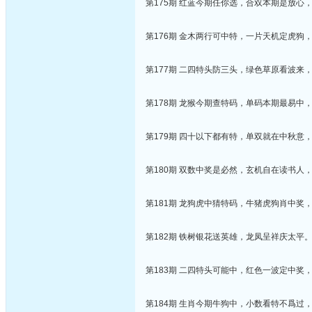
第175期 红蓝今期任你选，合双本期是放心
第176期 金木两行可中特，一片天机定虎狗
第177期 二四特头防三头，绿色草原看波来
第178期 龙猴今期查特码，单码本期最易中
第179期 四十以下都有特，单双就在中秋意
第180期 双数中奖是必然，玄机自在读书人
第181期 龙狗虎中猜特码，牛猪虎狗肖中奖
第182期 铁树银花送英雄，龙凤呈祥庆太平
第183期 二四特头可能中，红色一波定中奖
第184期 生肖今期牛狗中，小数看特不爲过