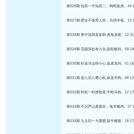
第026期 知其一不知其二，狗蛇鼠虎。44 27 
第027期 肥水不落旁人田，马鸡羊兔。13 29 
第028期 梦中说得是多财,虎兔龙猪。12 31 4
第029期 花园深处有六合,鼠蛇猴鸡。09 24 3
第030期 旺波当运得小心,鼠虎龙鸡。01 16 4
第031期 是八买八费心机,鼠龙羊狗。08 12 1
第032期 时机一到虎收尾,牛蛇马狗。12 17 4
第033期 不识芦山真面目，兔羊猴鸡。37 29 
第034期 九九归一大团圆,鼠牛猴猪。16 17 2