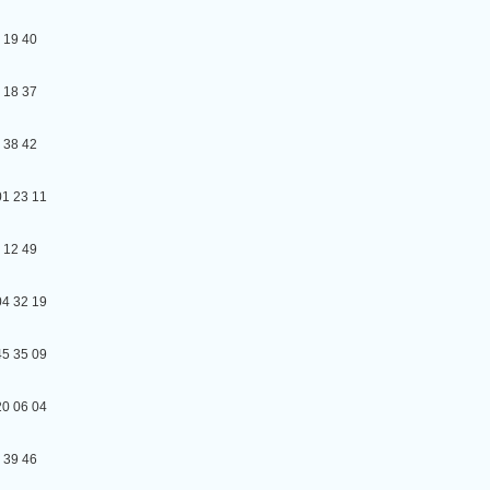
9 40
8 37
8 42
23 11
2 49
32 19
35 09
06 04
9 46