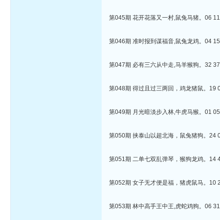
第045期 花开花落又一村,鼠兔马猪。06 11 1
第046期 准时报到谋福音,鼠兔龙鸡。04 15 1
第047期 必有三六从中走,马羊猴狗。32 37 3
第048期 得过且过三两回，鸡龙猪鼠。19 01 
第049期 月光暗淡步入林,牛虎马猴。01 05 1
第050期 挟泰山以超北海，鼠兔猪狗。24 04 
第051期 二单七双乱弹琴，猴狗龙鸡。14 45 
第052期 女子无才便是福，猪虎鼠马。10 20 
第053期 林中高手王中王,虎蛇鸡狗。06 31 3