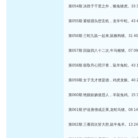
第054期 决胜于千里之外，猴兔猪虎。33 36 
第055期 紧锁眉头想玄机，龙羊牛蛇。43 47 
第056期 三蛇九鼠一起来,鼠猴狗猪。31 40 4
第057期 回旋四八十二次,牛马猴猪。07 09 2
第058期 留取丹心照汗青，鼠羊兔蛇。43 10 
第059期 女子无才便是德，鸡虎龙猴。40 27 
第060期 艳丽妖娆迷惑人，羊鼠兔鸡。15 36 
第061期 护送唐僧成正果,龙蛇马猪。08 14 4
第062期 三番四次皆大胜,鼠牛兔羊。13 24 4