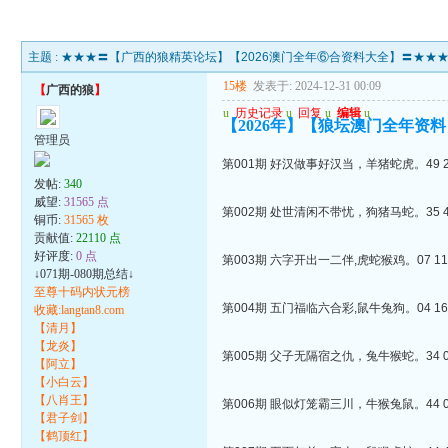
主题 :
★★★〓【广西的狼精英论坛】【2026澳门全年⑥合资料大全】〓★★
15楼
发表于: 2024-12-31 00:09
【
广西的狼
】
u
历史记录
u
回复
u
编辑
u
【2026年】【狼坛澳门全年资料
管理员
第001期 好汉做事好汉当，羊猪蛇虎。49 25 
发帖:
340
威望:
31565 点
第002期 处世清闲不带忧，狗猪马蛇。35 46 
铜币:
31565 枚
贡献值:
22110 点
好评度:
0 点
第003期 六字开出一二伴,虎蛇猴鸡。07 11 4
↓071期-080期总结↓
至尊十码内状元榜
第004期 五门福临六合彩,鼠牛兔狗。04 16 4
收藏:langtan8.com
【清月】
【龙炎】
第005期 父子无隔宿之仇，兔牛猴蛇。34 09 
【阿立】
【小白云】
【八肖王】
第006期 眼似灯笼霸三川，牛猴兔鼠。44 03 
【君子剑】
【鹤顶红】