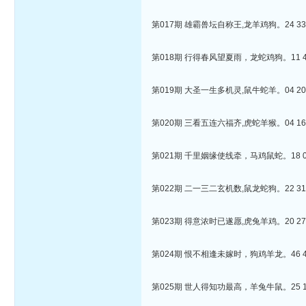
第017期 雄霸兽坛自称王,龙羊鸡狗。24 33 4
第018期 行得春风望夏雨，龙蛇鸡狗。11 49 
第019期 大圣一生多机灵,鼠牛蛇羊。04 20 2
第020期 三看五连六福齐,虎蛇羊猴。04 16 4
第021期 千里姻缘使线牵，马鸡鼠蛇。18 09 
第022期 二一三二玄机数,鼠龙蛇狗。22 31 3
第023期 得意浓时已遂愿,虎兔羊鸡。20 27 3
第024期 恨不相逢未嫁时，狗鸡羊龙。46 45 
第025期 世人得知功最高，羊兔牛鼠。25 11 