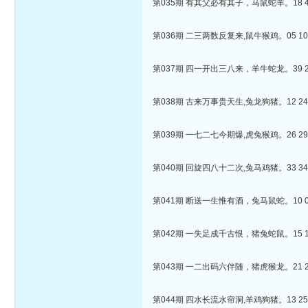
第035期 有其父必有其子，马鼠蛇羊。18 46 
第036期 二三两数反复来,鼠牛猴鸡。05 10 3
第037期 四一开出三八来，羊牛蛇龙。39 29 
第038期 古来万事贵天生,兔龙狗猪。12 24 4
第039期 一七二七今期爆,虎兔猴鸡。26 29 3
第040期 回旋四八十二次,兔马鸡猪。33 34 4
第041期 断送一生惟有酒，兔马鼠蛇。10 08 
第042期 一失足成千古恨，猪兔蛇鼠。15 18 
第043期 一二出码六伴随，猪虎猴龙。21 28 
第044期 四水长流水帘洞,羊鸡狗猪。13 25 2