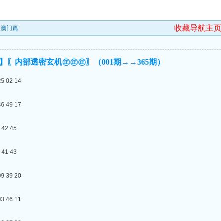
收藏导航主
★澳门篇
】〖内部透密玄机㊣㊣㊣〗（001期→→365期）
02 14
49 17
2 45
1 43
39 20
46 11