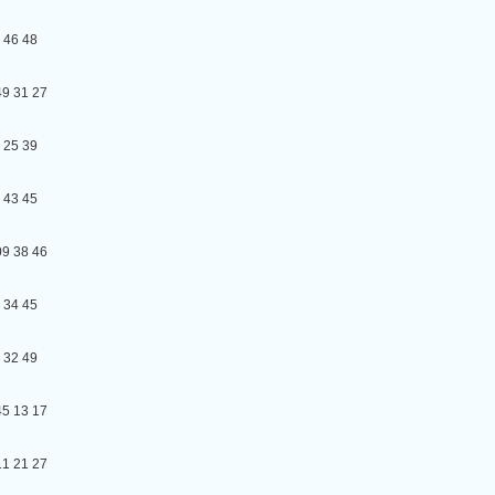
6 48
31 27
5 39
3 45
38 46
4 45
2 49
13 17
21 27