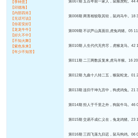
第007期 五百年前一家人，鼠猴虎蛇。44 42 
【李钟意】
【邱德海】
【内部四肖】
第008期 两害相较取其轻，鼠鸡马牛。18 38 
【无话可说】
【你若安好】
【龙龙牛牛】
第009期 不识芦山真面目,虎兔鸡猪。05 11 1
【好久不中】
【不知火舞】
第010期 人生代代无穷尽，虎猴龙马。42 10 
【紫色东来】
【年少不知苦】
第011期 二三两数反复来,虎马羊猴。16 20 4
第012期 九曲十八转二五，猴鼠蛇龙。01 26 
第013期 连归干坤九宫中，狗虎鸡兔。21 38 
第014期 拒人于千里之外，狗鼠牛马。46 09 
第015期 交易不成仁义在，兔龙鸡猪。23 18 
第016期 三四飞落九归迟，鼠马狗鸡。06 09 