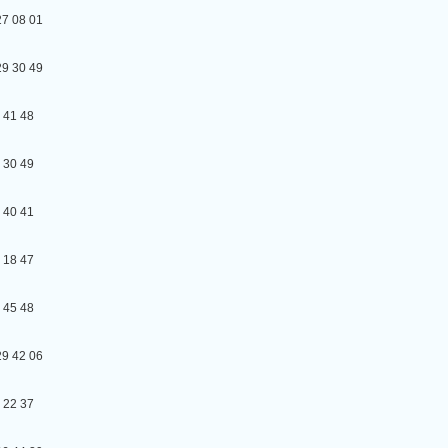
08 01
30 49
1 48
0 49
0 41
8 47
5 48
42 06
2 37