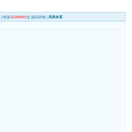
页
| 阅读
10288940
次 |
返回列表
|
关闭本页