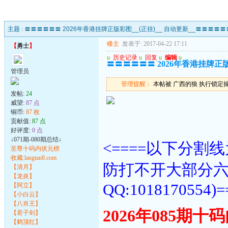
主题 :
〓〓〓〓〓〓 2026年香港挂牌正版彩图__(正挂)__ 自动更新__〓〓〓〓〓
楼主
发表于: 2017-04-22 17:11
【
勇士
】
u
历史记录
u
回复
u
编辑
u
〓〓〓〓〓〓 2026年香港挂牌正版
管理员
管理提醒：
本帖被 广西的狼 执行锁定操作(2
发帖:
24
威望:
87 点
铜币:
87 枚
贡献值:
87 点
好评度:
0 点
↓071期-080期总结↓
<====以下分
至尊十码内状元榜
收藏:langtan8.com
防打不开大部分
【清月】
【龙炎】
QQ:1018170554)=
【阿立】
【小白云】
【八肖王】
2026年085期
【君子剑】
【鹤顶红】