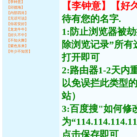
【李钟意】
【李钟意】【好
【邱德海】
【内部四肖】
待有您的名字.
【无话可说】
【你若安好】
1:防止浏览器被
【龙龙牛牛】
【好久不中】
【不知火舞】
除浏览记录”所有
【紫色东来】
【年少不知苦】
打开即可
2:路由器1-2天
以免误拦此类型
站）
3:百度搜"如何修
为“114.114.11
点击保存即可