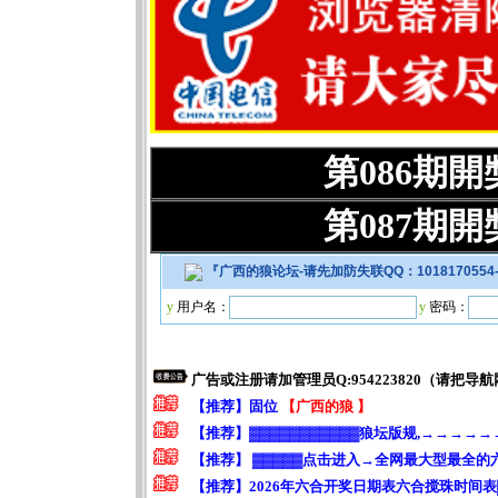
第086期
第087期
『
广西的狼论坛-请先加防失联QQ：101817055
y
用户名：
y
密码：