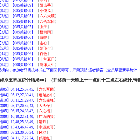
尾】【085关错09】
【
阻击手
】
尾】【085关错09】
【
小傻瓜
】
尾】【085关错05】
【
六六大顺
】
尾】【085关错10】
【
六合军团
】
尾】【085关错07】
【
虫子
】
尾】【085关错06】
【
梧桐雨
】
尾】【085关错06】
【
白蛟
】
尾】【085关错05】
【
走心
】
尾】【085关错08】
【
陆飞尘
】
尾】【085关错06】
【
百色
】
尾】【085关错10】
【
非常夏日
】
尾】【000关错00】
【
随缘人生
】
加星榜内，参加者只需按格式在下面回复即可，严禁顶贴,违者禁言（全员早更新早统计
｝绝杀五码区统计结果==》｛开奖前一天晚上十一点到十二点左右统计,请
4,14,25,37,45,
【
六合军团
】
5,12,27,30,41,
【
逢赌必中
】
8,11,21,29,47,
【
六合先锋
】
3,17,26,32,43,
【
大头仔
】
6,15,24,33,42,
【
六之福
】
0,19,22,31,40,
【
广西的狼
】
2,48,25,38,49,
【
清月
】
3,43,46,47,49,
【
幸运豪哥
】
8.23.30.05.34.
【
风沙
】
4,11,17,22,24,
【
鹤顶红
】