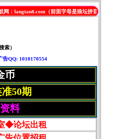
an8.com（前面字母是狼坛拼音）管理QQ: 1018170554
搜索）
: 1018170554
金币
准50期
赚资料
室◆论坛出租
广告位置招租