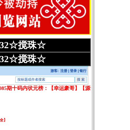
:32☆搅珠☆
:32☆搅珠☆
游客:
注册
|
登录
|
银行
年085期十码内状元榜：【幸运豪哥】【源于感恩】【李钟意】