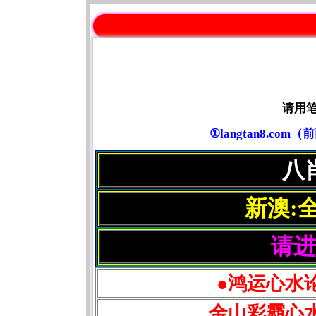
请用
①langtan8.c
八
新澳:
请进
●鸿运心水
金山彩霸心