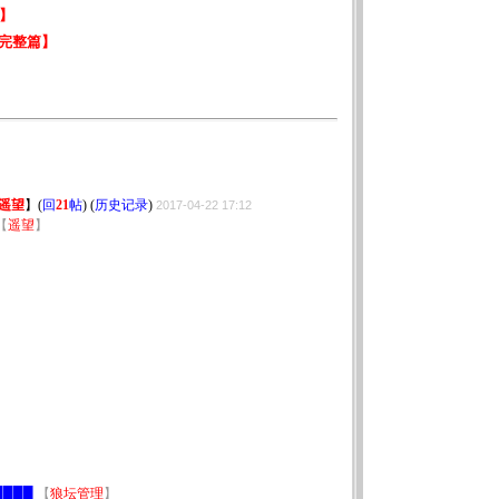
遥望
】
(
回
21
帖
) (
历史记录
)
2017-04-22 17:12
【
遥望
】
】
███
【
狼坛管理
】