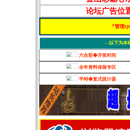
论坛广告位
『管理QQ
↓↓以下为本
六合彩◆开奖时间
全年资料保留专区
平特◆复式统计器