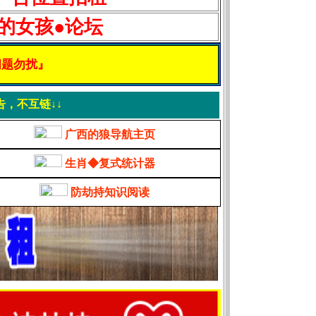
的女孩●论坛
他问题勿扰』
告，不互链↓↓
广西的狼导航主页
生肖◆复式统计器
防劫持知识阅读