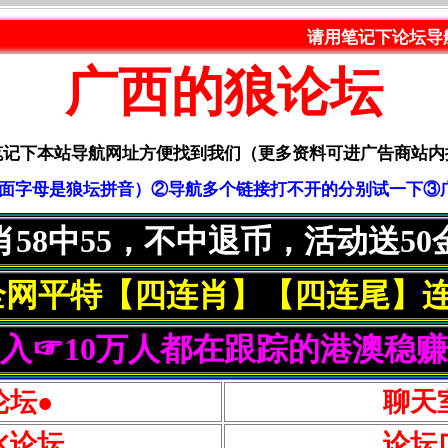
请用笔记下论坛导航网：langt
广西的狼论坛
笔记下本站导航网址方便找到我们（更多资料可进广告商站内
om（前面字母是狼坛拼音）②导航多个链接打不开的分别试一下③广告QQ
肖58中55，不中退币，活动送50
全网平特【四连肖】【四连尾】连
入☞10万人都在跟踪的港澳稳
论坛●
聊天
水论坛
论坛