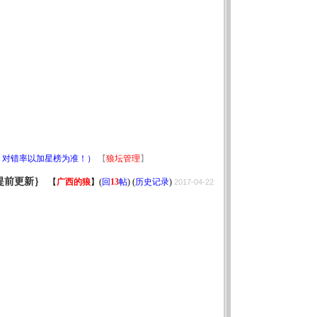
！对错率以加星榜为准！）
【
狼坛管理
】
提前更新｝
【
广西的狼
】
(
回
13
帖
) (
历史记录
)
2017-04-22