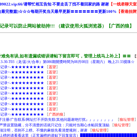
工统计难免有误,如有遗漏或错误请帖下留言即可，管理上线马上补上】〓〓
【
8-13-30-T03（龙/蓝/火/合单）第086期開獎時間为08月08日（星期六） 晚上21:33搅珠☆
开奖记录<-★★★★★★★★★
【
遥望
】
开奖记录<-★★★★★★★★★
【
遥望
】
开奖记录<-★★★★★★★★★
【
遥望
】
开奖记录<-★★★★★★★★★
【
遥望
】
开奖记录<-★★★★★★★★★
【
遥望
】
开奖记录<-★★★★★★★★★
【
遥望
】
开奖记录<-★★★★★★★★★
【
遥望
】
开奖记录<-★★★★★★★★★
【
遥望
】
开奖记录<-★★★★★★★★★
【
遥望
】
开奖记录<-★★★★★★★★★
【
广西的狼
】
0/仅限于注册/广告联系/网址打不开防失联/其他问题谢绝打扰』』』』』』』』
【
狼坛管理
严禁设置隐藏，分不清楚的话就只记住：只能对当期心水帖回复顶贴
【
狼坛管理
】
须注明，否则不上榜。不懂的麻烦先看清楚规则，谢谢
【
狼坛管理
】
█不上榜的请看看这里（正常漏榜的请贴下回复留言）█████████████████████