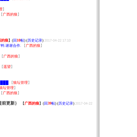
理
】
【
广西的狼
】
西的狼
】
(
回
10
帖
) (
历史记录
)
2017-04-22 17:10
料.谢谢合作.
【
广西的狼
】
【
广西的狼
】
【
遥望
】
】
███
【
狼坛管理
】
狼坛管理
】
【
广西的狼
】
提前更新｝
【
广西的狼
】
(
回
39
帖
) (
历史记录
)
2017-04-22