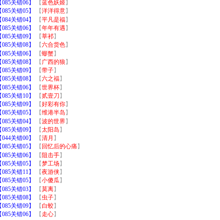
85关错06】
【
蓝色妖姬
】
85关错05】
【
洋洋得意
】
84关错04】
【
平凡是福
】
85关错06】
【
年年有遇
】
85关错09】
【
莘祁
】
85关错08】
【
六合货色
】
85关错06】
【
蟛蟹
】
85关错08】
【
广西的狼
】
85关错09】
【
带子
】
85关错08】
【
六之福
】
85关错06】
【
世界杯
】
85关错10】
【
贰壹刀
】
85关错09】
【
好彩有你
】
85关错05】
【
维港半岛
】
85关错04】
【
波的世界
】
85关错09】
【
太阳岛
】
44关错00】
【
清月
】
85关错05】
【
回忆后的心痛
】
85关错06】
【
阻击手
】
85关错05】
【
梦工场
】
85关错11】
【
夜游侠
】
85关错05】
【
小傻瓜
】
85关错03】
【
莫离
】
85关错08】
【
虫子
】
85关错09】
【
白蛟
】
85关错06】
【
走心
】