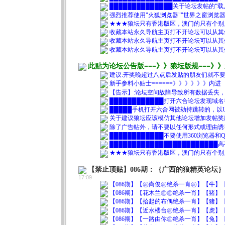
██████████████关于论坛发帖的“载
强烈推荐使用"火狐浏览器""世界之窗浏览器"，尽量别
★★★狼坛只有香港版区，澳门的只有个别
收藏本站永久导航主页打不开论坛可以从其他链接尝
收藏本站永久导航主页打不开论坛可以从其他链接尝
收藏本站永久导航主页打不开论坛可以从其他链接尝
此贴为论坛公告版===》》狼坛版规===》
建议:开奖晚超过八点后发贴的朋友们就不要
新手参料小贴士======》》》》》》内进
【告示】:论坛空间故障导致所有数据丢失，为
████████████打开六合论坛发现域
█████手机打开六合网被劫持跳转的，以
关于建议狼坛应该模仿其他论坛增加发帖奖
除了广告帖外，请不要以任何形式或理由诱
████████████不要使用360浏览器
███████████████████████
★★★狼坛只有香港版区，澳门的只有个别
【禁止顶贴】086期：｛广西的狼精英论坛
17:09
【086期】【㊣尚俊㊣绝杀一肖㊣】【牛】【0
【086期】【花木兰㊣㊣绝杀一肖】【猪】【0
【086期】【拾起的布偶绝杀一肖】【猪】【0
【086期】【近水楼台㊣绝杀一肖】【虎】【0
【086期】【一路由你㊣绝杀一肖】【兔】【0