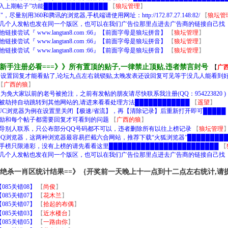
入上期帖子”功能██████████████
【
狼坛管理
】
用360和腾讯的浏览器,手机端请使用网址：http://172.87.27.148:82/
【
狼坛管
几个人发帖也发在同一个版区，也可以在我们广告位那里点进去广告商的链接自己找
试『 www.langtan8.com :66』【前面字母是狼坛拼音】
【
狼坛管理
】
试『 www.langtan8.com :66』【前面字母是狼坛拼音】
【
狼坛管理
】
试『 www.langtan8.com :66』【前面字母是狼坛拼音】
【
狼坛管理
】
》新手注册必看===》》所有置顶的贴子,一律禁止顶贴,违者禁言封号
【
广
设置回复才能看贴了,论坛九点左右就锁贴,太晚发表还设回复可见等于没几人能看到好
【
广西的狼
】
免大家以前的老号被抢注，之前有发帖的朋友请尽快联系我注册(QQ：954223820 )
名被劫持自动跳转到其他网站的,请进来看看处理方法████████████
【
遥望
】
UC浏览器为例在设置里关闭【极速/省流】，再【清除记录】后重新打开即可█████
励和每个帖子都需要回复才可看到的问题
【
广西的狼
】
导别人联系，只公布部分QQ号码都不可以，违者删除所有以往上榜记录
【
狼坛管理
和QQ浏览器，这两种浏览器最容易拦截六合网站，推荐下载“火狐浏览器”█████████
█高手榜只限港彩，没有上榜的请先看看这里████████████████████████
【
几个人发帖也发在同一个版区，也可以在我们广告位那里点进去广告商的链接自己找
｝绝杀一肖区统计结果==》｛开奖前一天晚上十一点到十二点左右统计,请
85关错08】
【
尚俊
】
85关错07】
【
花木兰
】
85关错07】
【
拾起的布偶
】
85关错03】
【
近水楼台
】
85关错05】
【
一路由你
】