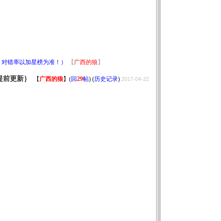
！对错率以加星榜为准！）
【
广西的狼
】
提前更新｝
【
广西的狼
】
(
回
29
帖
) (
历史记录
)
2017-04-22