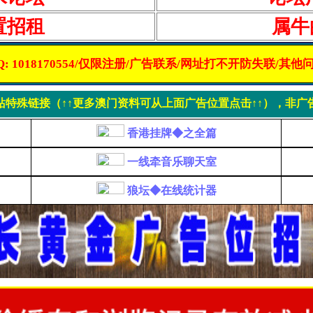
置招租
属牛
: 1018170554/仅限注册/广告联系/网址打不开防失联/其
站特殊链接（↑↑更多澳门资料可从上面广告位置点击↑↑），非广
香港挂牌◆之全篇
一线牵音乐聊天室
狼坛◆在线统计器