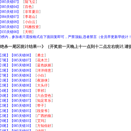
85关错07】
【
陆飞尘
】
85关错04】
【
百色
】
85关错10】
【
非常夏日
】
84关错07】
【
李老山
】
85关错09】
【
小白云
】
85关错05】
【
玛雅投资
】
35关错00】
【
天明
】
加星榜内，参加者只需按格式在下面回复即可，严禁顶贴,违者禁言（全员早更新早统计
｝绝杀一尾区统计结果==》｛开奖前一天晚上十一点到十二点左右统计,请
尾】【085关错08】
【
勇士
】
尾】【085关错07】
【
花木兰
】
尾】【085关错08】
【
蓝色妖姬
】
尾】【085关错09】
【
洋洋得意
】
尾】【085关错06】
【
小白
】
尾】【085关错05】
【
夜游侠
】
尾】【085关错08】
【
大头仔
】
尾】【085关错02】
【
莘祁
】
尾】【085关错05】
【
六合货色
】
尾】【085关错07】
【
知足常乐
】
尾】【085关错09】
【
带子
】
尾】【085关错05】
【
段皇爷
】
尾】【085关错09】
【
广西的狼
】
尾】【085关错03】
【
艾玛
】
尾】【085关错10】
【
方知你好
】
尾】【085关错05】
【
绿箭
】